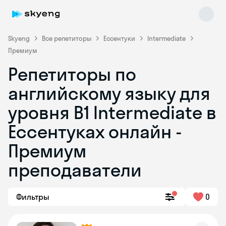
Skyeng
Все репетиторы
Ессентуки
Intermediate
Премиум
Репетиторы по
английскому языку для
уровня B1 Intermediate в
Ессентуках онлайн -
Skyeng Chat
online
Премиум
преподаватели
Фильтры
0