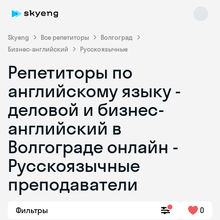
Skyeng
Все репетиторы
Волгоград
Бизнес-английский
Русскоязычные
Репетиторы по
английскому языку -
деловой и бизнес-
английский в
Skyeng Chat
online
Волгограде онлайн -
Русскоязычные
преподаватели
Фильтры
0