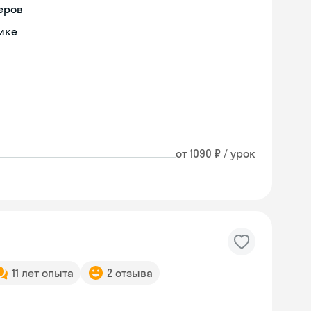
еров
ике
от 1090 ₽ / урок
11 лет опыта
2 отзыва