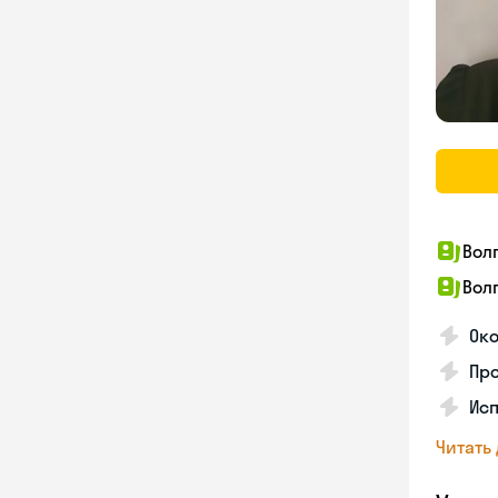
Вол
Вол
Ок
Про
Исп
Читать