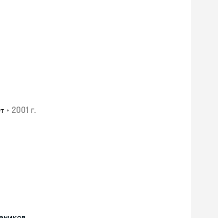
•
2001 г.
т
чеников