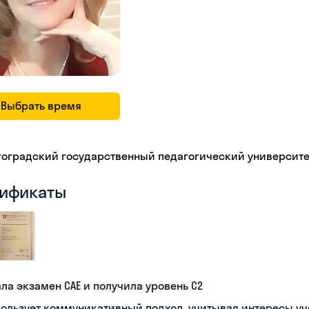
Выбрать время
гоградский государственный педагогический университе
ификаты
ла экзамен CAE и получила уровень С2
ользует коммуникативный подход, учитывая интересы у