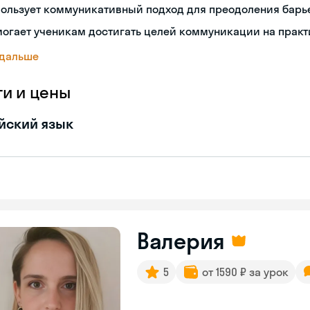
пользует коммуникативный подход для преодоления барь
огает ученикам достигать целей коммуникации на практ
 дальше
ги и цены
йский язык
Валерия
5
от 1590 ₽ за урок