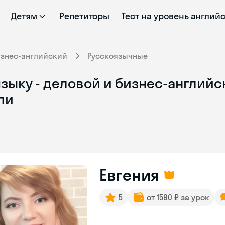
Детям
Репетиторы
Тест на уровень англий
изнес-английский
Русскоязычные
зыку - деловой и бизнес-английск
ли
Евгения
5
от 1590 ₽ за урок