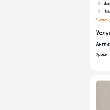
Ис
Пом
Читать
Услу
Англи
Уроки