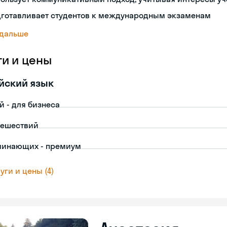
дготавливает студентов к международным экзаменам
 дальше
ги и цены
йский язык
й - для бизнеса
тешествий
чинающих - премиум
уги и цены (4)