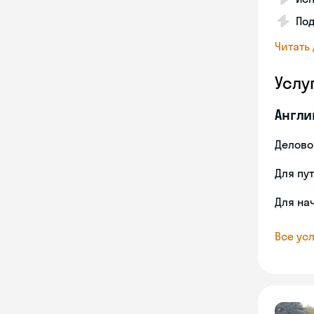
По
Читать
Услу
Англи
Делово
Для пу
Для на
Все усл