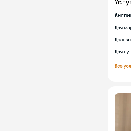
Услу
Англи
Для ма
Делово
Для пу
Все усл