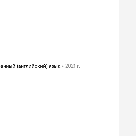
•
2021 г.
транный (английский) язык
Skyeng Chat
online