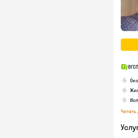
ВГС
Око
Жил
Исп
Читать
Услу