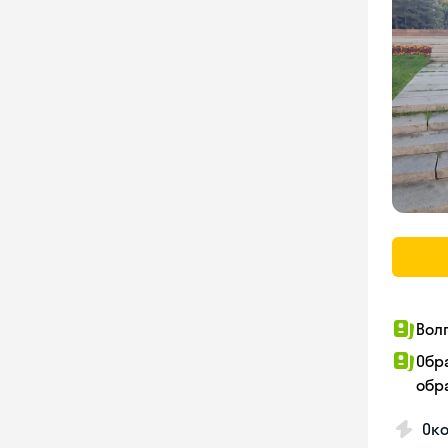
Вол
Обр
обра
Ок