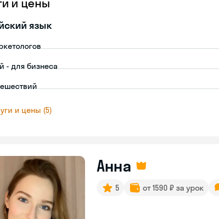
ги и цены
йский язык
ркетологов
й - для бизнеса
тешествий
уги и цены (5)
Анна
5
от 1590 ₽ за урок