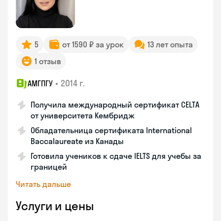
5
от 1590 ₽ за урок
13 лет опыта
1 отзыв
•
2014 г.
АМГПГУ
Получила международный сертификат CELTA
от университета Кембридж
Обладательница сертификата International
Baccalaureate из Канады
Готовила учеников к сдаче IELTS для учебы за
границей
Читать дальше
Услуги и цены