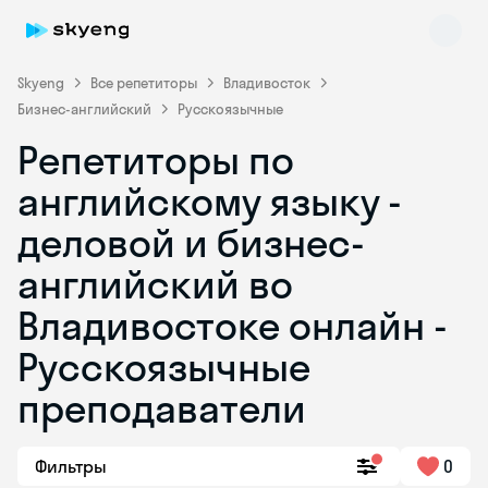
Skyeng
Все репетиторы
Владивосток
Бизнес-английский
Русскоязычные
Репетиторы по
английскому языку -
деловой и бизнес-
английский во
Skyeng Chat
online
Владивостоке онлайн -
Русскоязычные
преподаватели
Фильтры
0