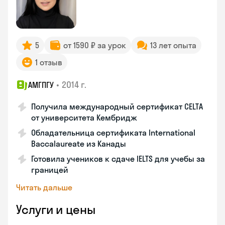
5
от 1590 ₽ за урок
13 лет опыта
1 отзыв
•
2014 г.
АМГПГУ
Получила международный сертификат CELTA
от университета Кембридж
Обладательница сертификата International
Baccalaureate из Канады
Готовила учеников к сдаче IELTS для учебы за
границей
Читать дальше
Услуги и цены