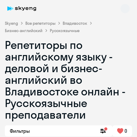
Skyeng
Все репетиторы
Владивосток
Бизнес-английский
Русскоязычные
Репетиторы по
английскому языку -
деловой и бизнес-
английский во
Skyeng Chat
online
Владивостоке онлайн -
Русскоязычные
преподаватели
Фильтры
0