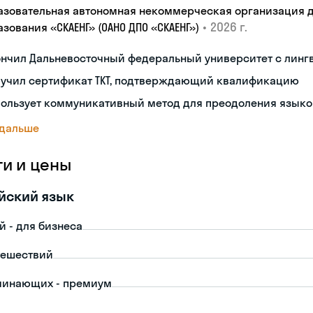
азовательная автономная некоммерческая организация 
•
2026 г.
зования «СКАЕНГ» (ОАНО ДПО «СКАЕНГ»)
ончил Дальневосточный федеральный университет с лин
лучил сертификат TKT, подтверждающий квалификацию
пользует коммуникативный метод для преодоления языко
 дальше
ги и цены
йский язык
й - для бизнеса
тешествий
чинающих - премиум