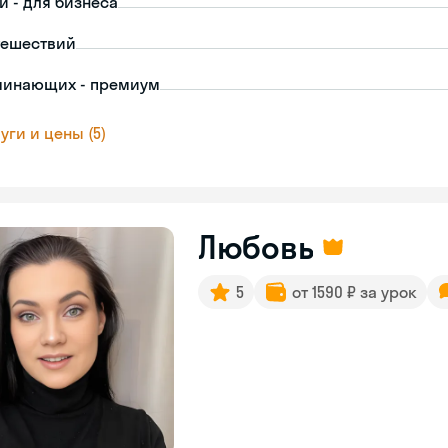
й - для бизнеса
тешествий
чинающих - премиум
уги и цены (5)
Любовь
5
от 1590 ₽ за урок