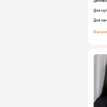
Делово
Для пу
Для на
Все усл