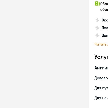
Обр
обра
Ок
По
Ис
Читать
Услу
Англи
Делово
Для пу
Для на