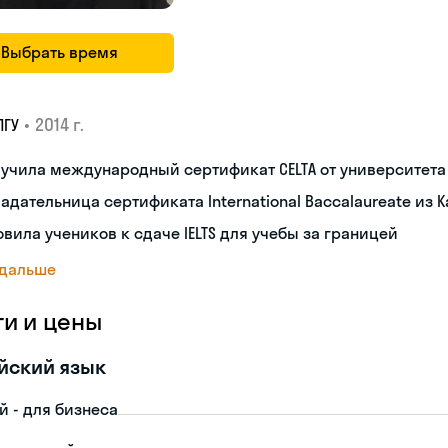
Выбрать время
•
2014 г.
ПГУ
лучила международный сертификат CELTA от университет
адательница сертификата International Baccalaureate из 
овила учеников к сдаче IELTS для учебы за границей
 дальше
ги и цены
йский язык
й - для бизнеса