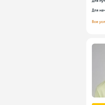
Для пу
Для на
Все усл