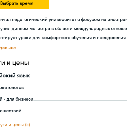
Выбрать время
нчил педагогический университет с фокусом на иностра
лучил диплом магистра в области международных отнош
птирует уроки для комфортного обучения и преодоления
 дальше
ги и цены
йский язык
ркетологов
й - для бизнеса
тешествий
уги и цены (5)