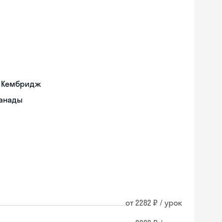
а Кембридж
Канады
от 2282 ₽ / урок