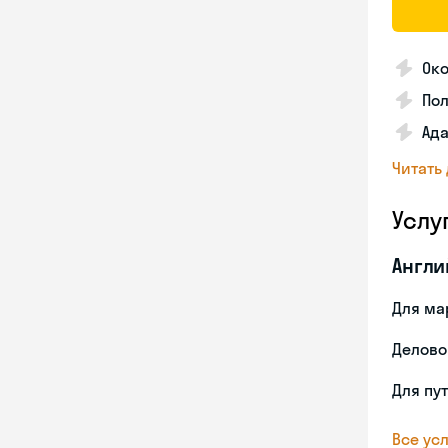
Око
По
Ада
Читать
Услу
Англи
Для ма
Делово
Для пу
Все усл