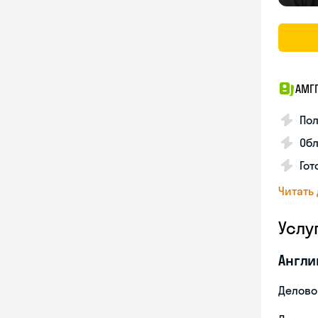
АМГ
По
Обл
Гот
Читать
Услу
Англи
Делово