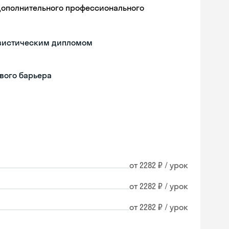
дополнительного профессионального
гвистическим дипломом
вого барьера
от 2282 ₽ / урок
от 2282 ₽ / урок
от 2282 ₽ / урок
Skyeng Chat
online