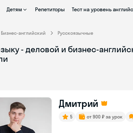
Детям
Репетиторы
Тест на уровень англий
Бизнес-английский
Русскоязычные
зыку - деловой и бизнес-английс
ли
Дмитрий
5
от 900 ₽ за урок