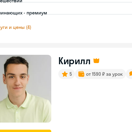
тешествий
чинающих - премиум
уги и цены (4)
Кирилл
5
от 1590 ₽ за урок