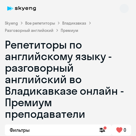
Skyeng
Все репетиторы
Владикавказ
Разговорный английский
Премиум
Репетиторы по
английскому языку -
разговорный
английский во
Skyeng Chat
online
Владикавказе онлайн -
Премиум
преподаватели
Фильтры
0