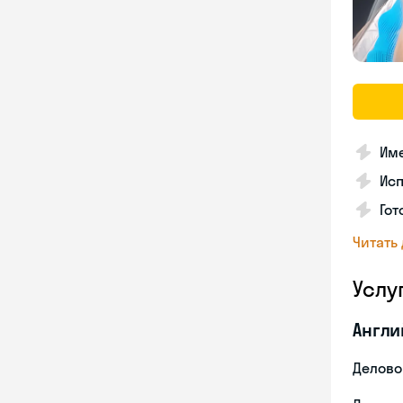
Име
Ис
Гот
Читать
Услу
Англи
Делово