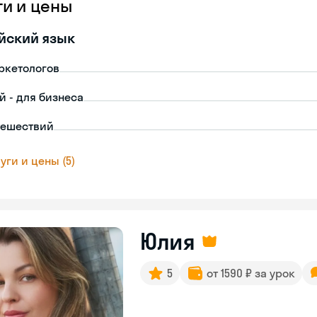
ги и цены
йский язык
ркетологов
й - для бизнеса
тешествий
уги и цены (5)
Юлия
5
от 1590 ₽ за урок