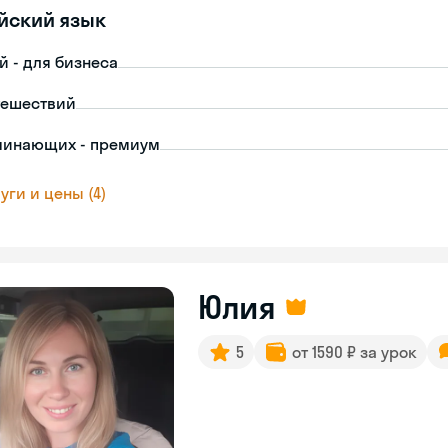
йский язык
й - для бизнеса
тешествий
чинающих - премиум
уги и цены (4)
Юлия
5
от 1590 ₽ за урок