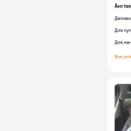
Англи
Делово
Для пу
Для на
Все усл