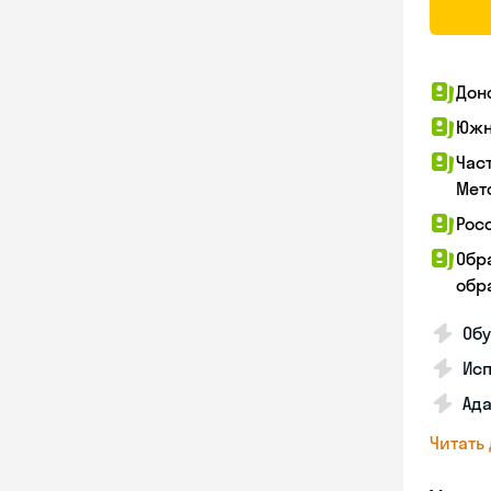
Дон
Южн
Час
Мет
Рос
Обр
обра
Обу
Ис
Ада
Читать