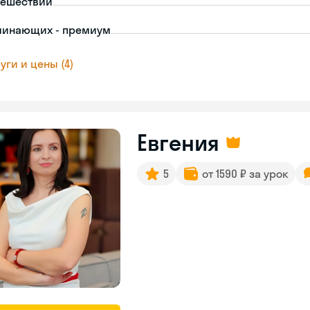
тешествий
чинающих - премиум
уги и цены (4)
Евгения
5
от 1590 ₽ за урок