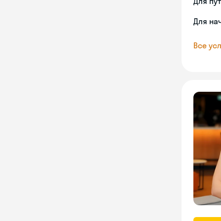
Для пу
Для на
Все усл