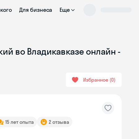
ского
Для бизнеса
Еще
кий во Владикавказе онлайн -
Избранное
0
15 лет опыта
2 отзыва