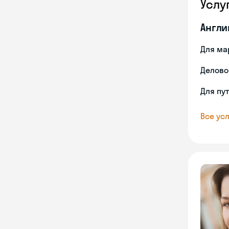
Услу
Англи
Для ма
Делово
Для пу
Все усл