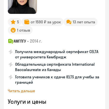
5
от 1590 ₽ за урок
13 лет опыта
1 отзыв
•
2014 г.
АМГПГУ
Получила международный сертификат CELTA
от университета Кембридж
Обладательница сертификата International
Baccalaureate из Канады
Готовила учеников к сдаче IELTS для учебы за
границей
Читать дальше
Услуги и цены