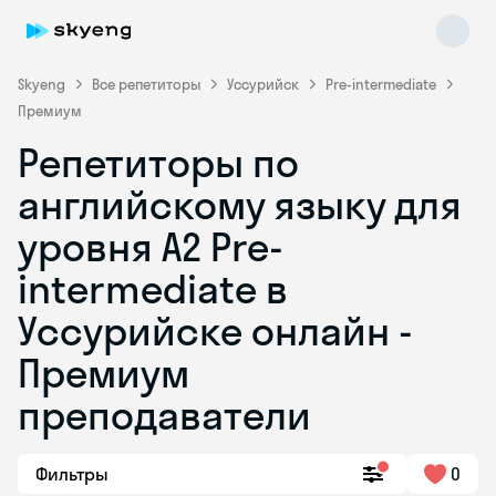
Skyeng
Все репетиторы
Уссурийск
Pre-intermediate
Премиум
Репетиторы по
английскому языку для
уровня A2 Pre-
intermediate в
Skyeng Chat
online
Уссурийске онлайн -
Премиум
преподаватели
Фильтры
0