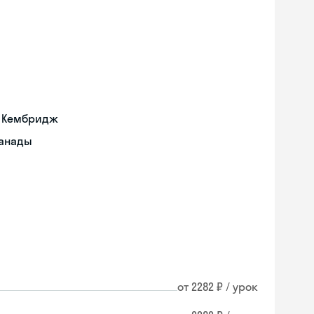
а Кембридж
Канады
от 2282 ₽ / урок