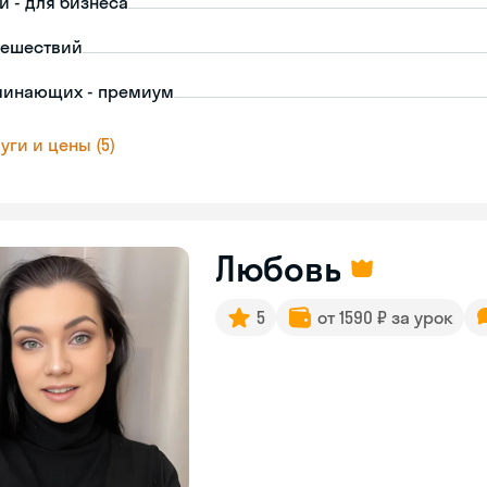
й - для бизнеса
тешествий
чинающих - премиум
уги и цены (5)
Любовь
5
от 1590 ₽ за урок