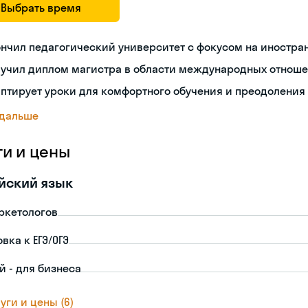
Выбрать время
нчил педагогический университет с фокусом на иностра
лучил диплом магистра в области международных отнош
птирует уроки для комфортного обучения и преодоления
 дальше
ги и цены
йский язык
ркетологов
вка к ЕГЭ/ОГЭ
й - для бизнеса
уги и цены (6)