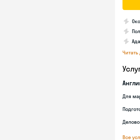
Око
По
Ада
Читать
Услу
Англи
Для ма
Подгото
Делово
Все усл