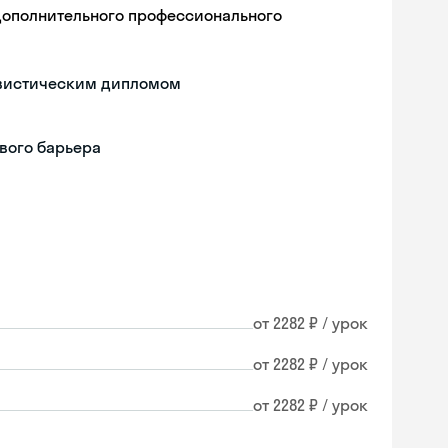
дополнительного профессионального
гвистическим дипломом
вого барьера
от 2282 ₽ / урок
от 2282 ₽ / урок
от 2282 ₽ / урок
Skyeng Chat
online