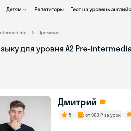
Детям
Репетиторы
Тест на уровень англий
intermediate
Премиум
ыку для уровня A2 Pre-intermedia
Дмитрий
5
от 900 ₽ за урок