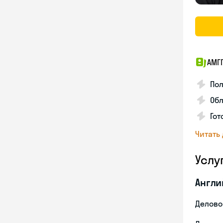
АМГ
По
Обл
Гот
Читать
Услу
Англи
Делово