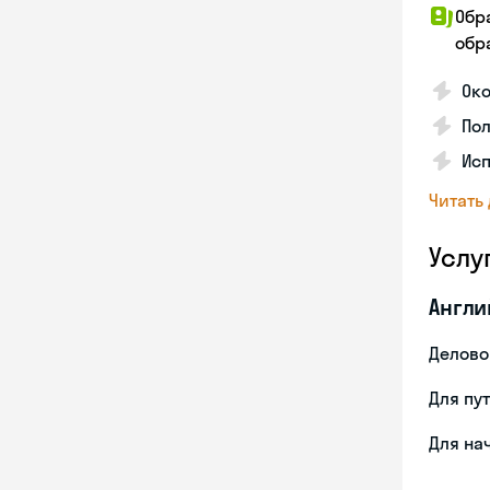
Обр
обра
Ок
По
Ис
Читать
Услу
Англи
Делово
Для пу
Для на