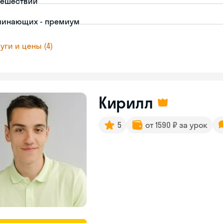
тешествий
чинающих - премиум
уги и цены (4)
Кирилл
5
от 1590 ₽ за урок