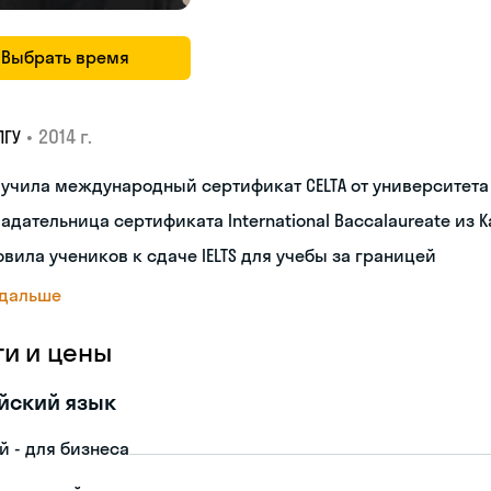
Выбрать время
•
2014 г.
ПГУ
лучила международный сертификат CELTA от университет
адательница сертификата International Baccalaureate из 
овила учеников к сдаче IELTS для учебы за границей
 дальше
ги и цены
йский язык
й - для бизнеса