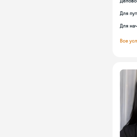
Делово
Для пу
Для на
Все усл