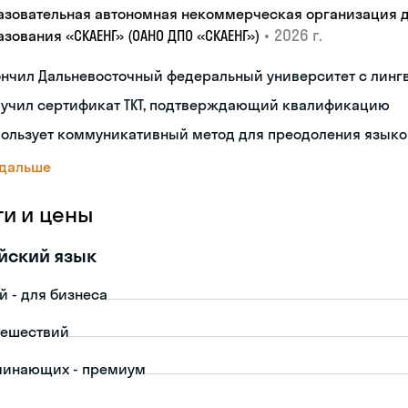
азовательная автономная некоммерческая организация 
•
2026 г.
зования «СКАЕНГ» (ОАНО ДПО «СКАЕНГ»)
ончил Дальневосточный федеральный университет с лин
лучил сертификат TKT, подтверждающий квалификацию
пользует коммуникативный метод для преодоления языко
 дальше
ги и цены
йский язык
й - для бизнеса
тешествий
чинающих - премиум