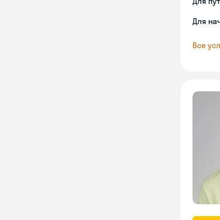
Для пу
Для на
Все усл