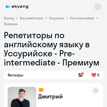
Skyeng
Все репетиторы
Уссурийск
Pre-intermediate
Премиум
Репетиторы по
английскому языку в
Уссурийске - Pre-
intermediate - Премиум
Skyeng Chat
online
Фильтры
0
Дмитрий