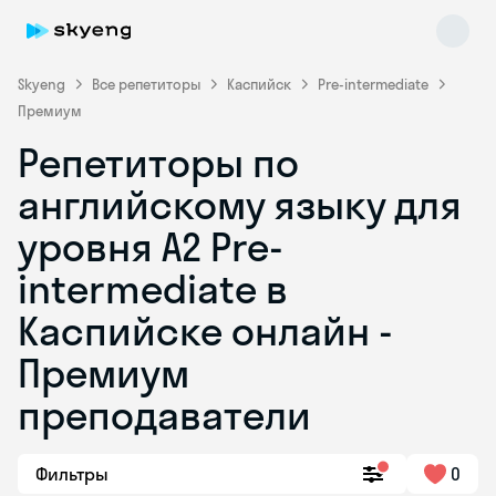
Skyeng
Все репетиторы
Каспийск
Pre-intermediate
Премиум
Репетиторы по
английскому языку для
уровня A2 Pre-
intermediate в
Skyeng Chat
online
Каспийске онлайн -
Премиум
преподаватели
Фильтры
0