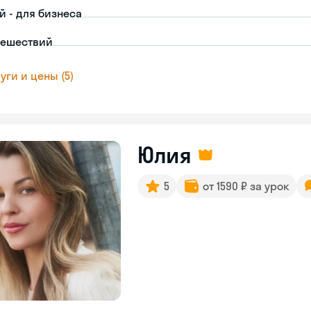
й - для бизнеса
тешествий
уги и цены (5)
Юлия
5
от 1590 ₽ за урок