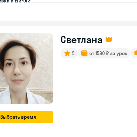
вка к ЕГЭ/ОГЭ
Светлана
5
от 1590 ₽ за урок
Выбрать время