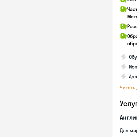
Час
Мет
Рос
Обр
обра
Обу
Ис
Ада
Читать
Услу
Англи
Для ма