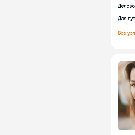
Делово
Для пу
Все усл