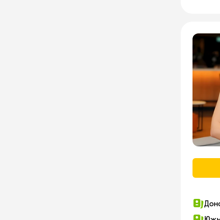
Дон
Южн