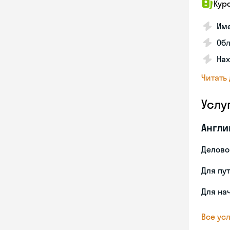
Кур
Име
Об
На
Читать
Услу
Англи
Делово
Для пу
Для на
Все усл