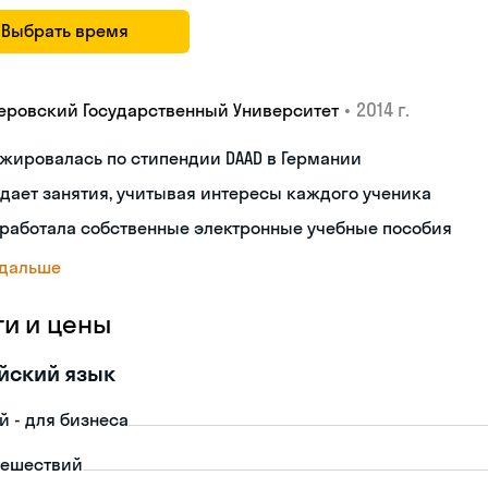
Выбрать время
•
2014 г.
еровский Государственный Университет
жировалась по стипендии DAAD в Германии
дает занятия, учитывая интересы каждого ученика
работала собственные электронные учебные пособия
 дальше
ги и цены
йский язык
й - для бизнеса
тешествий