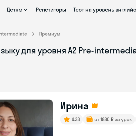
Детям
Репетиторы
Тест на уровень англий
intermediate
Премиум
ыку для уровня A2 Pre-intermedia
Ирина
4.33
от 1880 ₽ за урок