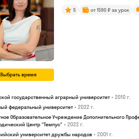
5
от 1590 ₽ за урок
Выбрать время
•
2010 г.
ской государственный аграрный университет
•
2022 г.
ый федеральный университет
тное Образовательное Учреждение Дополнительного Проф
•
2022 г.
одический Центр "Темпус"
•
2001 г.
сийский университет дружбы народов