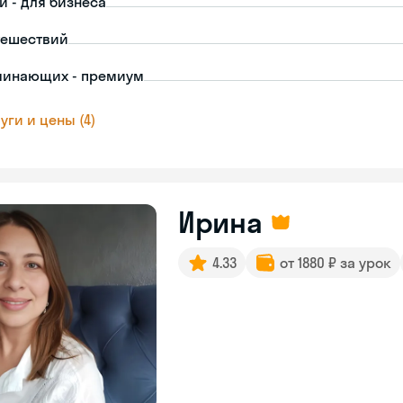
й - для бизнеса
тешествий
чинающих - премиум
уги и цены (4)
Ирина
4.33
от 1880 ₽ за урок