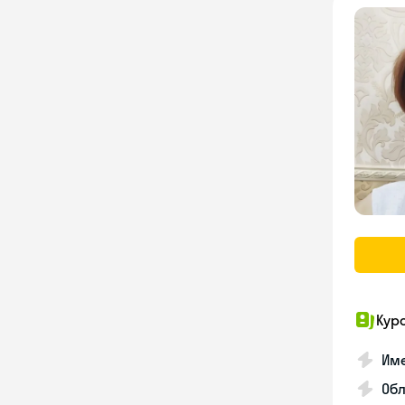
Кур
Име
Об