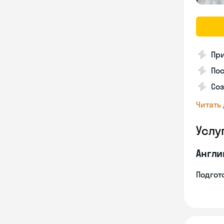
Пр
Пос
Со
Читать
Услу
Англи
Подгото