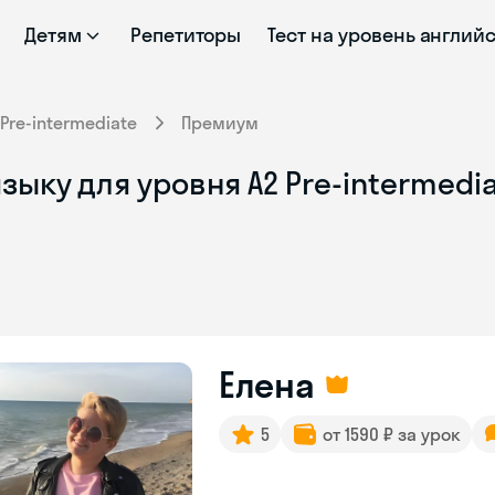
Детям
Репетиторы
Тест на уровень англий
Pre-intermediate
Премиум
ыку для уровня A2 Pre-intermedia
Елена
5
от 1590 ₽ за урок