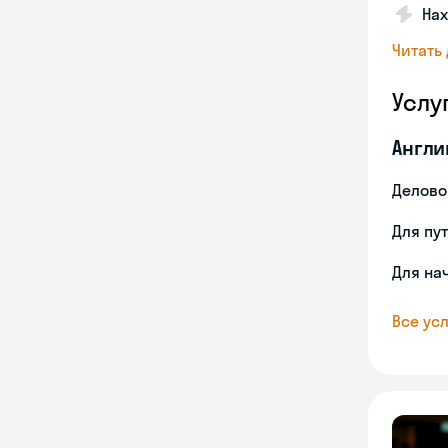
На
Читать
Услу
Англи
Делово
Для пу
Для на
Все усл