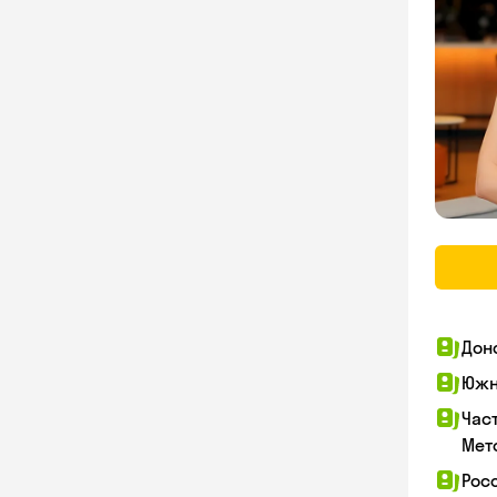
Дон
Южн
Час
Мет
Рос