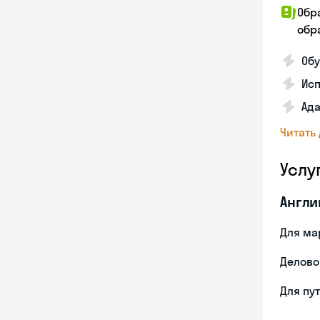
Обр
обра
Обу
Ис
Ада
Читать
Услу
Англи
Для ма
Делово
Для пу