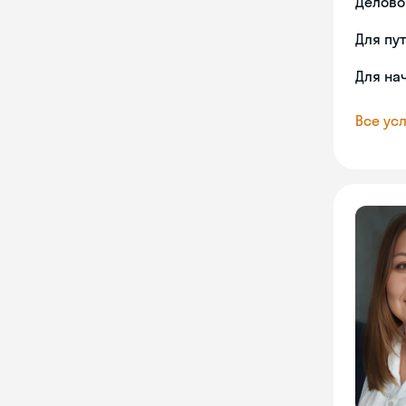
Делово
Для пу
Для на
Все усл