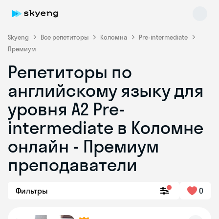
Skyeng
Все репетиторы
Коломна
Pre-intermediate
Премиум
Репетиторы по
английскому языку для
уровня A2 Pre-
intermediate в Коломне
Skyeng Chat
online
онлайн - Премиум
преподаватели
Фильтры
0