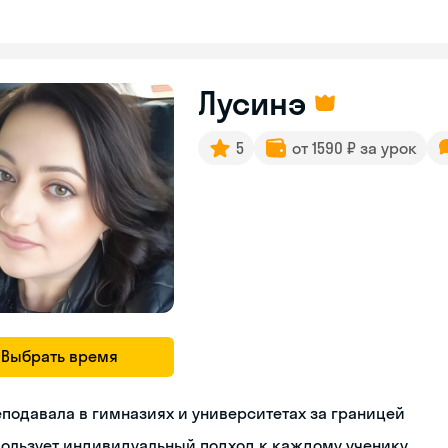
Лусинэ
5
от 1590 ₽ за урок
Выбрать время
подавала в гимназиях и университетах за границей
пользует индивидуальный подход к каждому ученику