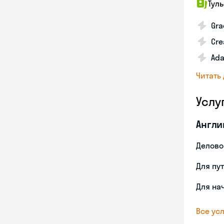
Тул
Gra
Cre
Ada
Читать
Услу
Англи
Делово
Для пу
Для на
Все усл