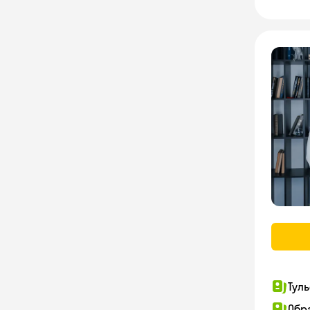
Тул
Обр