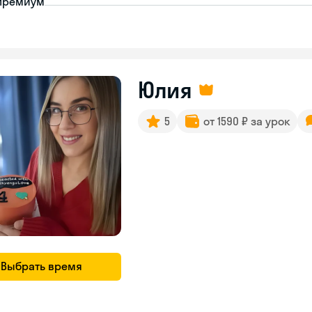
премиум
Юлия
5
от 1590 ₽ за урок
Выбрать время