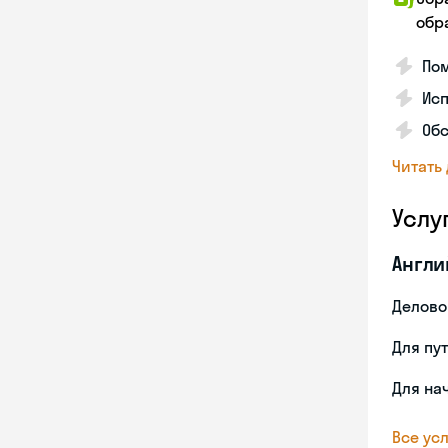
обр
Пом
Исп
Об
Читать
Услу
Англи
Делово
Для пу
Для на
Все усл