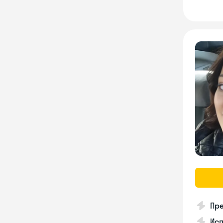
Пре
Ис