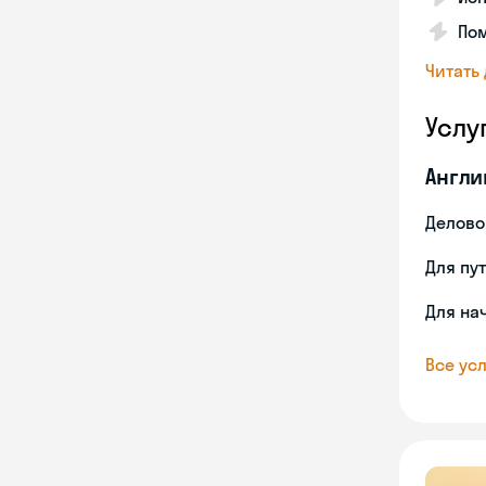
Пом
Читать
Услу
Англи
Делово
Для пу
Для на
Все усл