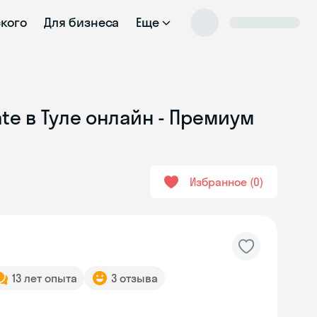
ского
Для бизнеса
Еще
te в Туле онлайн - Премиум
Избранное
0
13 лет опыта
3 отзыва