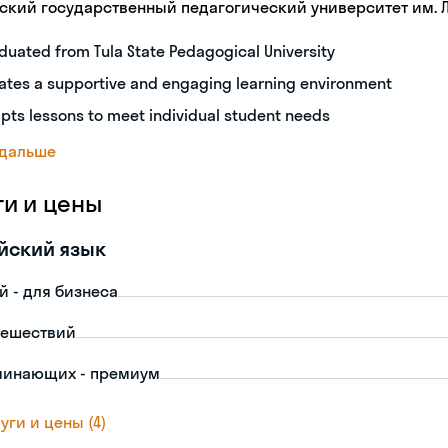
ьский государственный педагогический университет им. Л.
duated from Tula State Pedagogical University
ates a supportive and engaging learning environment
pts lessons to meet individual student needs
 дальше
ги и цены
йский язык
й - для бизнеса
тешествий
чинающих - премиум
уги и цены (4)