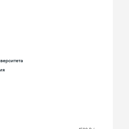
иверситета
ия