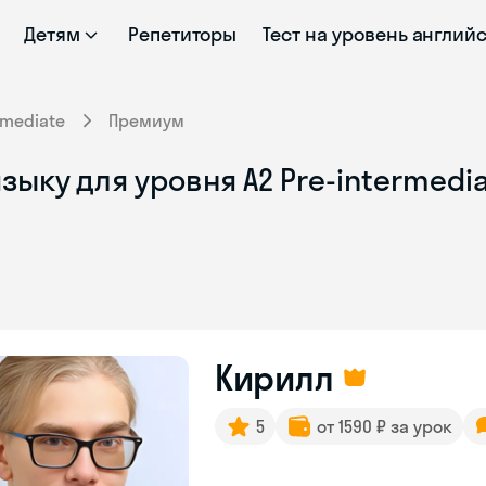
Детям
Репетиторы
Тест на уровень англий
rmediate
Премиум
ыку для уровня A2 Pre-intermedia
Кирилл
5
от 1590 ₽ за урок