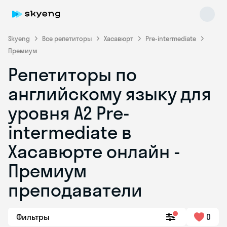
Skyeng
Все репетиторы
Хасавюрт
Pre-intermediate
Премиум
Репетиторы по
английскому языку для
уровня A2 Pre-
intermediate в
Skyeng Chat
online
Хасавюрте онлайн -
Премиум
преподаватели
Фильтры
0