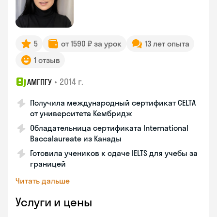
5
от 1590 ₽ за урок
13 лет опыта
1 отзыв
•
2014 г.
АМГПГУ
Получила международный сертификат CELTA
от университета Кембридж
Обладательница сертификата International
Baccalaureate из Канады
Готовила учеников к сдаче IELTS для учебы за
границей
Читать дальше
Услуги и цены