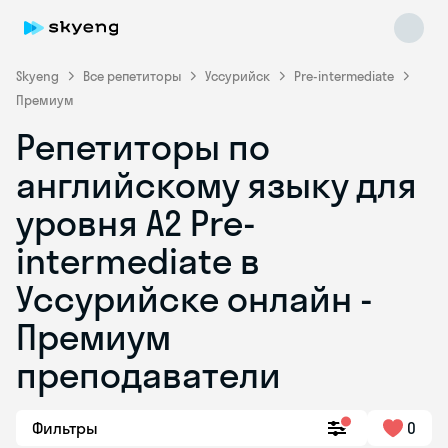
Skyeng
Все репетиторы
Уссурийск
Pre-intermediate
Премиум
Репетиторы по
английскому языку для
уровня A2 Pre-
intermediate в
Skyeng Chat
online
Уссурийске онлайн -
Премиум
преподаватели
Фильтры
0