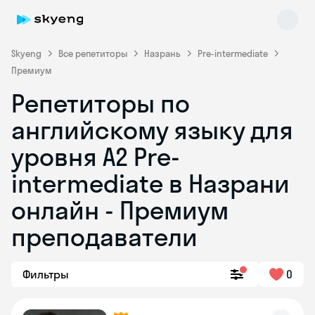
Skyeng
Все репетиторы
Назрань
Pre-intermediate
Премиум
Репетиторы по
английскому языку для
уровня A2 Pre-
intermediate в Назрани
Skyeng Chat
online
онлайн - Премиум
преподаватели
Фильтры
0