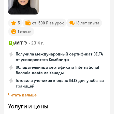
5
от 1590 ₽ за урок
13 лет опыта
1 отзыв
•
2014 г.
АМГПГУ
Получила международный сертификат CELTA
от университета Кембридж
Обладательница сертификата International
Baccalaureate из Канады
Готовила учеников к сдаче IELTS для учебы за
границей
Читать дальше
Услуги и цены