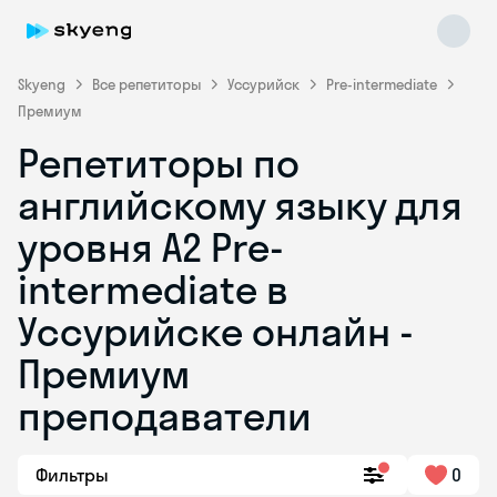
Skyeng
Все репетиторы
Уссурийск
Pre-intermediate
Премиум
Репетиторы по
английскому языку для
уровня A2 Pre-
intermediate в
Skyeng Chat
online
Уссурийске онлайн -
Премиум
преподаватели
Фильтры
0