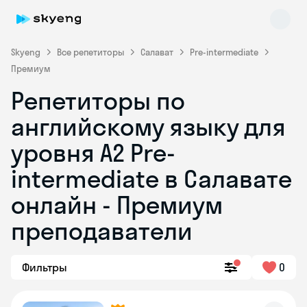
Skyeng
Все репетиторы
Салават
Pre-intermediate
Премиум
Репетиторы по
английскому языку для
уровня A2 Pre-
intermediate в Салавате
Skyeng Chat
online
онлайн - Премиум
преподаватели
Фильтры
0