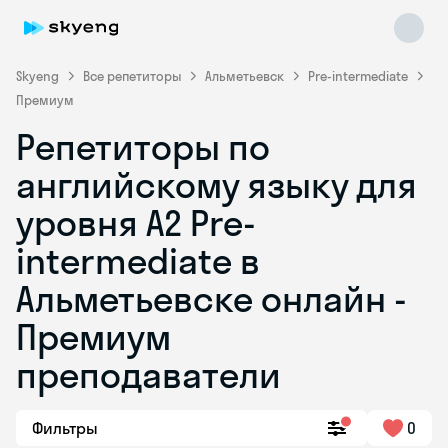
Skyeng
Все репетиторы
Альметьевск
Pre-intermediate
Премиум
Репетиторы по
английскому языку для
уровня A2 Pre-
intermediate в
Skyeng Chat
online
Альметьевске онлайн -
Премиум
преподаватели
Фильтры
0