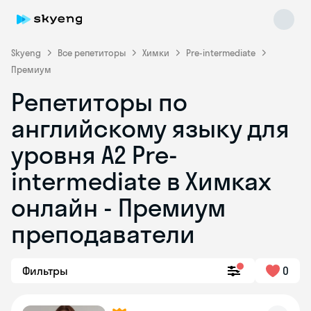
Skyeng
Все репетиторы
Химки
Pre-intermediate
Премиум
Репетиторы по
английскому языку для
уровня A2 Pre-
intermediate в Химках
Skyeng Chat
online
онлайн - Премиум
преподаватели
Фильтры
0