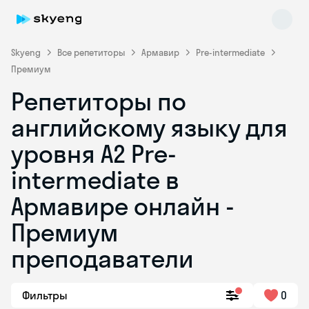
Skyeng
Все репетиторы
Армавир
Pre-intermediate
Премиум
Репетиторы по
английскому языку для
уровня A2 Pre-
intermediate в
Skyeng Chat
online
Армавире онлайн -
Премиум
преподаватели
Фильтры
0