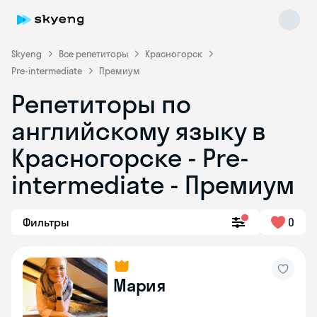
Skyeng
Все репетиторы
Красногорск
Pre-intermediate
Премиум
Репетиторы по
английскому языку в
Красногорске - Pre-
intermediate - Премиум
Skyeng Chat
online
Фильтры
0
Мария