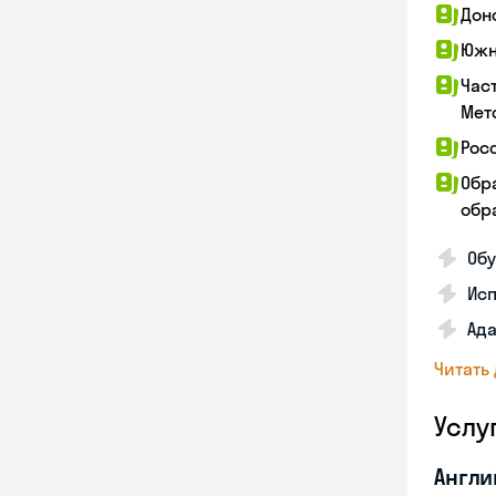
Дон
Южн
Час
Мет
Рос
Обр
обра
Обу
Ис
Ада
Читать
Услу
Англи