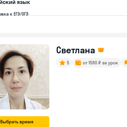
йский язык
вка к ЕГЭ/ОГЭ
Светлана
5
от 1590 ₽ за урок
Выбрать время