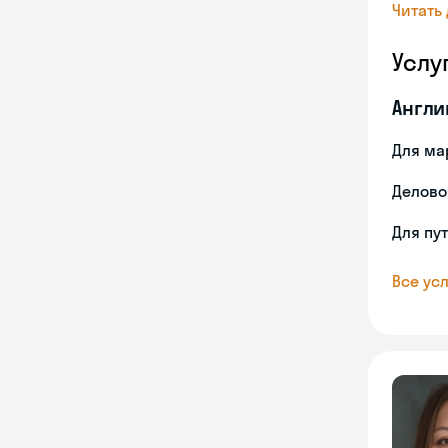
Читать
Услу
Англи
Для ма
Делово
Для пу
Все усл