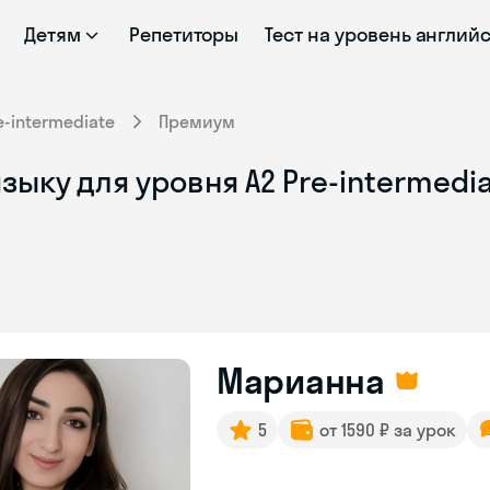
Детям
Репетиторы
Тест на уровень англий
e-intermediate
Премиум
ыку для уровня A2 Pre-intermedia
Марианна
5
от 1590 ₽ за урок