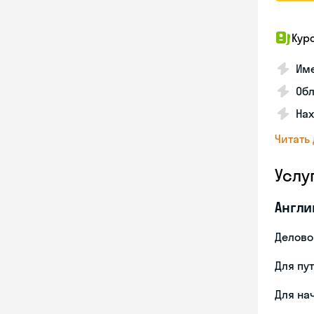
Кур
Име
Об
На
Читать
Услу
Англи
Делово
Для пу
Для на