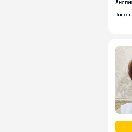
Англи
Подгото