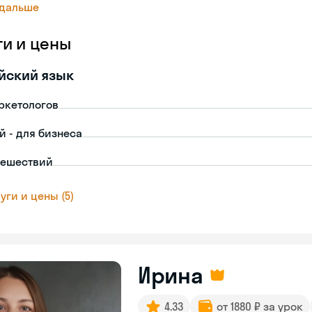
 дальше
ги и цены
йский язык
ркетологов
й - для бизнеса
тешествий
уги и цены (5)
Ирина
4.33
от 1880 ₽ за урок