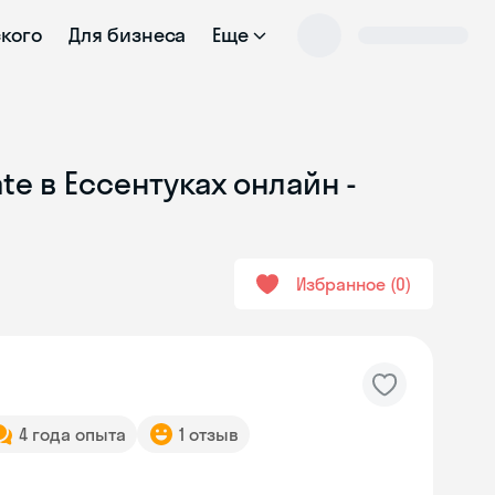
ского
Для бизнеса
Еще
te в Ессентуках онлайн -
Избранное
0
4 года опыта
1 отзыв