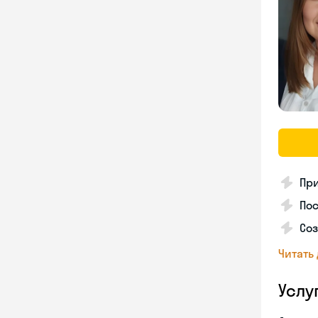
Пр
Пос
Со
Читать
Услу