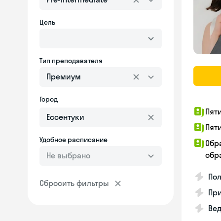
Цель
Тип преподавателя
Премиум
Город
Пят
Пят
Удобное расписание
Обр
обра
Не выбрано
Пол
Сбросить фильтры
Пр
Вед