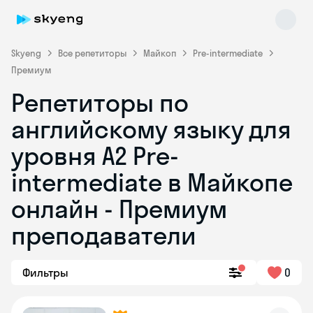
Skyeng
Все репетиторы
Майкоп
Pre-intermediate
Премиум
Репетиторы по
английскому языку для
уровня A2 Pre-
intermediate в Майкопе
Skyeng Chat
online
онлайн - Премиум
преподаватели
Фильтры
0