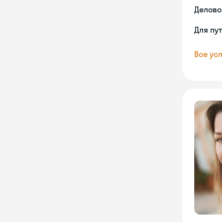
Делово
Для пу
Все усл