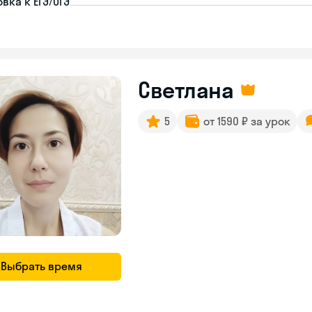
вка к ЕГЭ/ОГЭ
Светлана
5
от 1590 ₽ за урок
Выбрать время