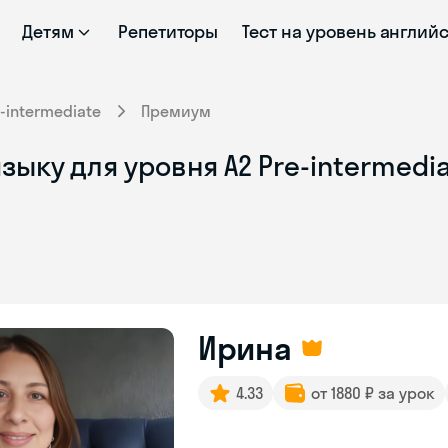
Детям
Репетиторы
Тест на уровень англий
e-intermediate
Премиум
ыку для уровня A2 Pre-intermedia
Ирина
4.33
от 1880 ₽ за урок