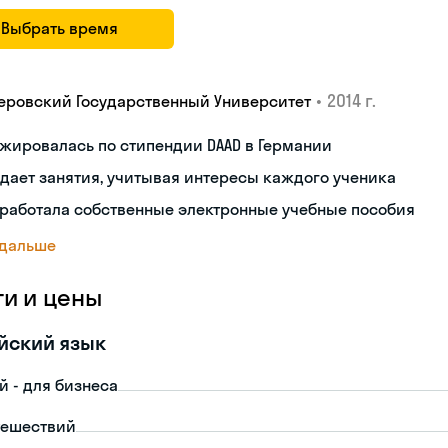
Выбрать время
•
2014 г.
еровский Государственный Университет
жировалась по стипендии DAAD в Германии
дает занятия, учитывая интересы каждого ученика
работала собственные электронные учебные пособия
 дальше
ги и цены
йский язык
й - для бизнеса
тешествий