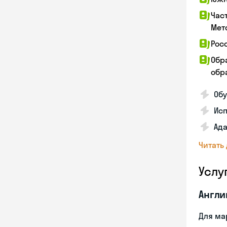
Час
Мет
Рос
Обр
обра
Обу
Ис
Ада
Читать
Услу
Англи
Для ма