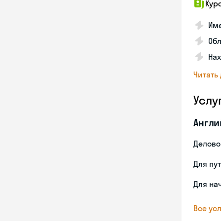
Кур
Име
Об
На
Читать
Услу
Англи
Делово
Для пу
Для на
Все усл