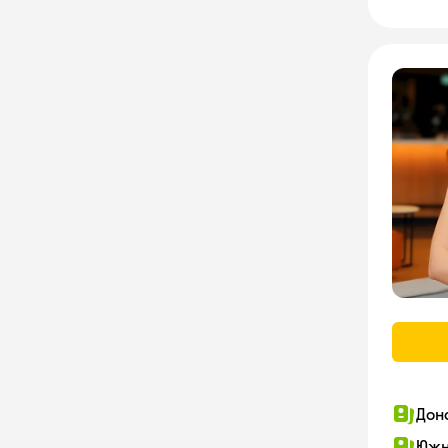
Дон
Южн