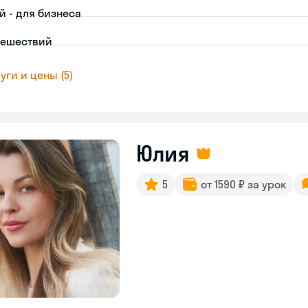
й - для бизнеса
тешествий
уги и цены (5)
Юлия
5
от 1590 ₽ за урок