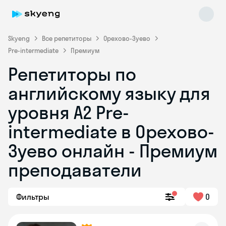
Skyeng
Все репетиторы
Орехово-Зуево
Pre-intermediate
Премиум
Репетиторы по
английскому языку для
уровня A2 Pre-
intermediate в Орехово-
Skyeng Chat
online
Зуево онлайн - Премиум
преподаватели
Фильтры
0