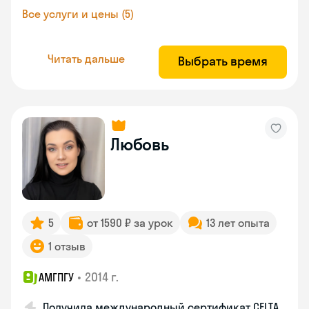
Все услуги и цены (5)
Читать дальше
Выбрать время
Любовь
5
от 1590 ₽ за урок
13 лет опыта
1 отзыв
•
2014 г.
АМГПГУ
Получила международный сертификат CELTA