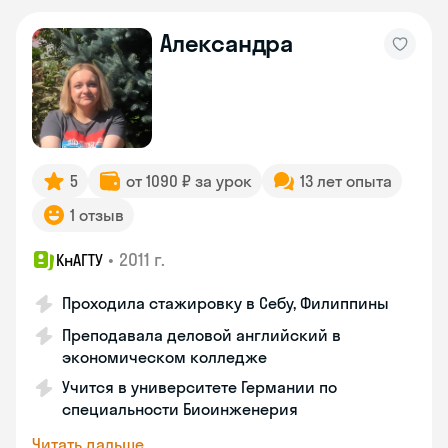
Александра
5
от 1090 ₽ за урок
13 лет опыта
1 отзыв
•
2011 г.
КнАГТУ
Проходила стажировку в Себу, Филиппины
Преподавала деловой английский в
экономическом колледже
Учится в университете Германии по
специальности Биоинженерия
Читать дальше