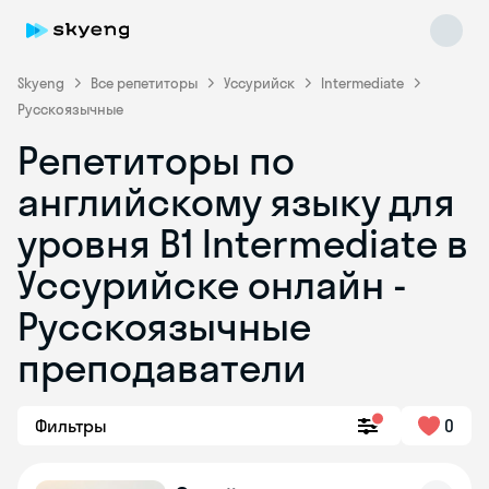
Skyeng
Все репетиторы
Уссурийск
Intermediate
Русскоязычные
Репетиторы по
английскому языку для
уровня B1 Intermediate в
Уссурийске онлайн -
Skyeng Chat
online
Русскоязычные
преподаватели
Фильтры
0