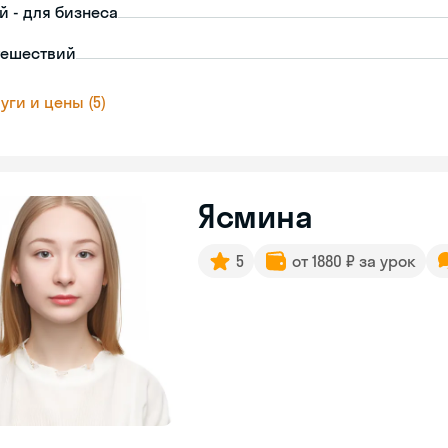
й - для бизнеса
тешествий
уги и цены (5)
Ясмина
5
от 1880 ₽ за урок