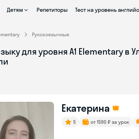
Детям
Репетиторы
Тест на уровень англий
ementary
Русскоязычные
ыку для уровня A1 Elementary в У
ли
Екатерина
5
от 1590 ₽ за урок