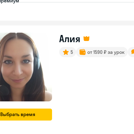
премиум
Алия
5
от 1590 ₽ за урок
Выбрать время