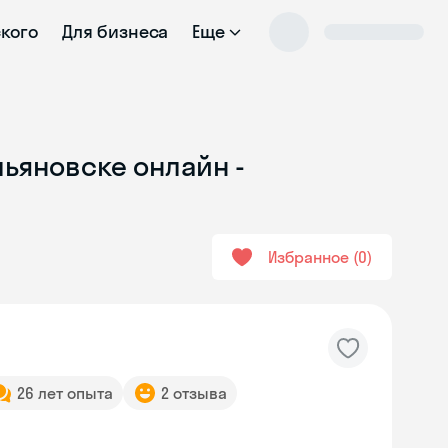
ского
Для бизнеса
Еще
льяновске онлайн -
Избранное
0
26 лет опыта
2 отзыва