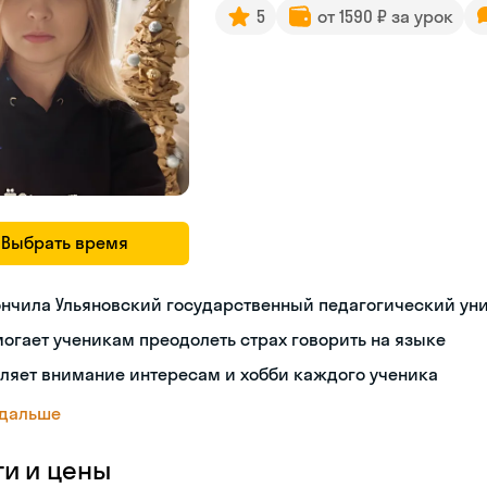
5
от 1590 ₽ за урок
Выбрать время
нчила Ульяновский государственный педагогический ун
огает ученикам преодолеть страх говорить на языке
ляет внимание интересам и хобби каждого ученика
 дальше
ги и цены