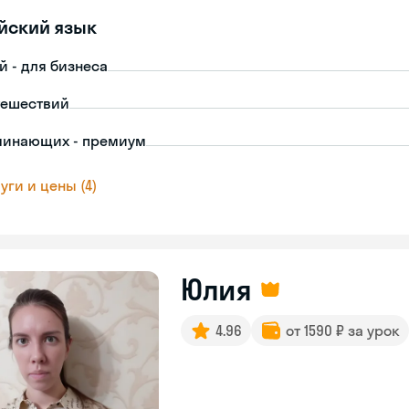
йский язык
й - для бизнеса
тешествий
чинающих - премиум
уги и цены (4)
Юлия
4.96
от 1590 ₽ за урок