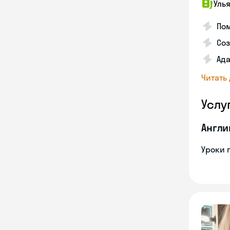
Уль
Пом
Соз
Ада
Читать
Услу
Англи
Уроки 