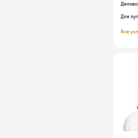
Делово
Для пу
Все усл