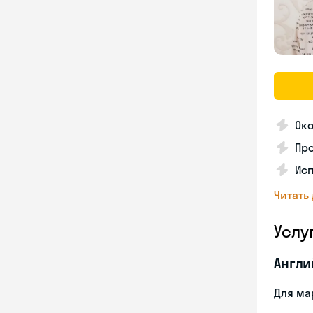
Око
Про
Ис
Читать
Услу
Англи
Для ма