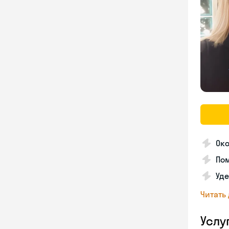
Око
Пом
Уде
Читать
Услу