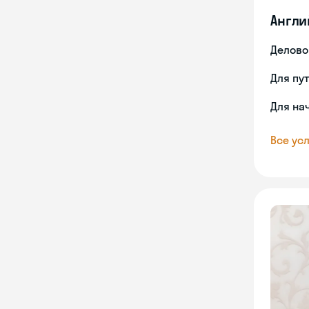
Англи
Делово
Для пу
Для на
Все усл