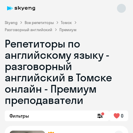
Skyeng
Все репетиторы
Томск
Разговорный английский
Премиум
Репетиторы по
английскому языку -
разговорный
английский в Томске
Skyeng Chat
online
онлайн - Премиум
преподаватели
Фильтры
0