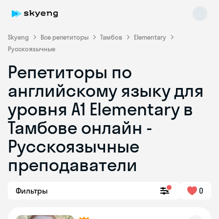
Skyeng
Все репетиторы
Тамбов
Elementary
Русскоязычные
Репетиторы по
английскому языку для
уровня A1 Elementary в
Тамбове онлайн -
Skyeng Chat
online
Русскоязычные
преподаватели
Фильтры
0