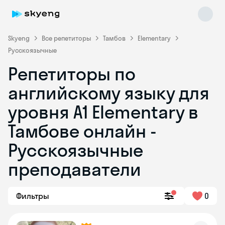
Skyeng
Все репетиторы
Тамбов
Elementary
Русскоязычные
Репетиторы по
английскому языку для
уровня A1 Elementary в
Тамбове онлайн -
Skyeng Chat
online
Русскоязычные
преподаватели
Фильтры
0