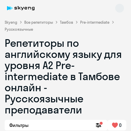
Skyeng
Все репетиторы
Тамбов
Pre-intermediate
Русскоязычные
Репетиторы по
английскому языку для
уровня A2 Pre-
intermediate в Тамбове
Skyeng Chat
online
онлайн -
Русскоязычные
преподаватели
Фильтры
0