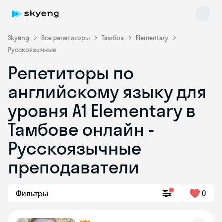
Skyeng
Все репетиторы
Тамбов
Elementary
Русскоязычные
Репетиторы по
английскому языку для
уровня A1 Elementary в
Тамбове онлайн -
Skyeng Chat
online
Русскоязычные
преподаватели
Фильтры
0