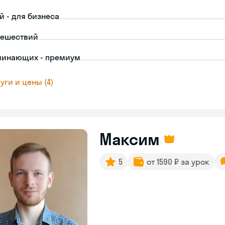
й - для бизнеса
тешествий
чинающих - премиум
уги и цены (4)
Максим
5
от 1590 ₽ за урок