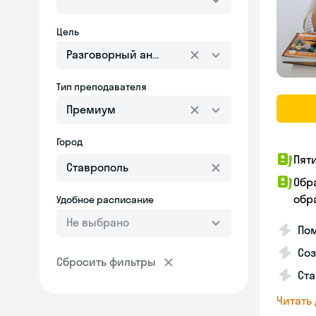
Цель
Разговорный английский
Тип преподавателя
Премиум
Город
Пят
Обр
обра
Удобное расписание
Не выбрано
Пом
Соз
Сбросить фильтры
Ста
Читать