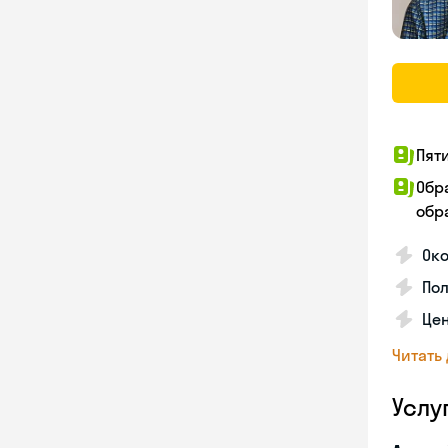
Пят
Обр
обра
Око
По
Цен
Читать
Услу