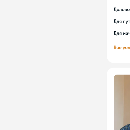
Делово
Для пу
Для на
Все усл