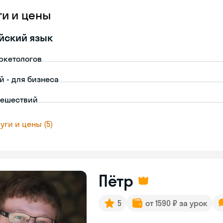
ги и цены
йский язык
ркетологов
й - для бизнеса
тешествий
уги и цены (5)
Пётр
5
от 1590 ₽ за урок