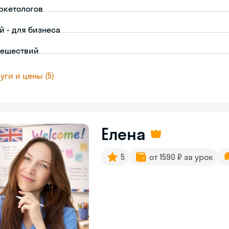
ркетологов
й - для бизнеса
тешествий
уги и цены (5)
Елена
5
от 1590 ₽ за урок