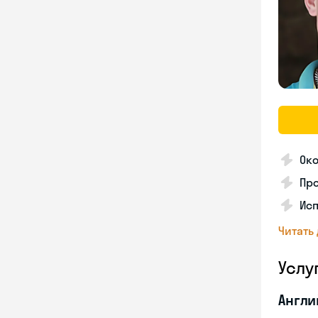
Ок
Про
Ис
Читать
Услу
Англи