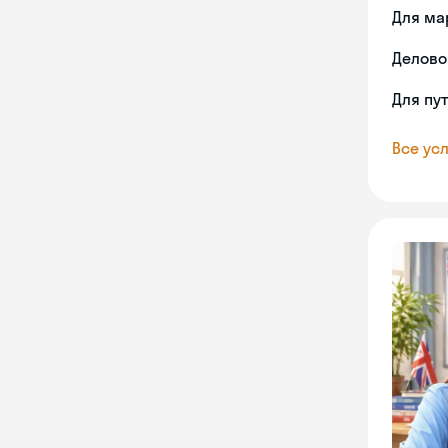
Для ма
Делово
Для пу
Все усл