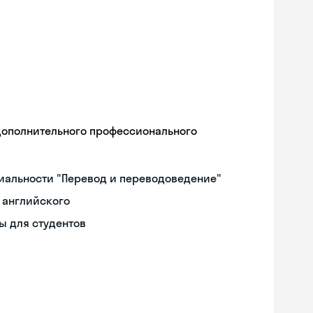
дополнительного профессионального
иальности "Перевод и переводоведение"
 английского
ы для студентов
Skyeng Chat
online