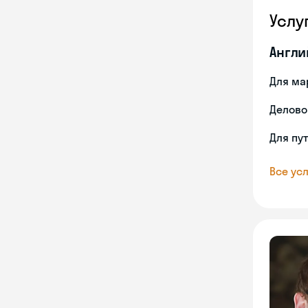
Услу
Англи
Для ма
Делово
Для пу
Все усл