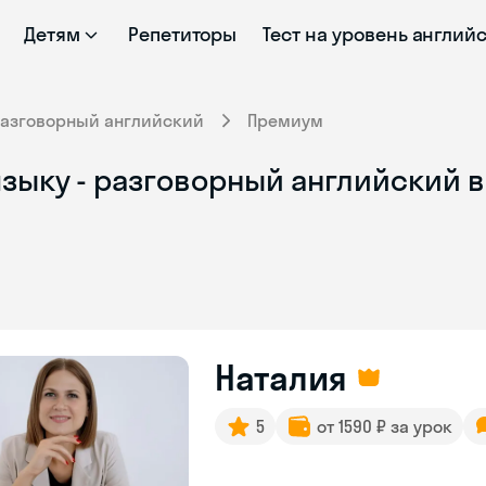
Детям
Репетиторы
Тест на уровень англий
Разговорный английский
Премиум
зыку - разговорный английский в
Наталия
5
от 1590 ₽ за урок