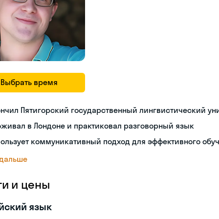
Выбрать время
ончил Пятигорский государственный лингвистический ун
живал в Лондоне и практиковал разговорный язык
пользует коммуникативный подход для эффективного обу
 дальше
ги и цены
йский язык