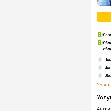
Сев
Обр
обра
Пом
Ис
Обс
Читать
Услу
Англи