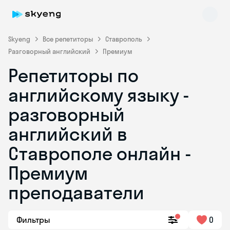
Skyeng
Все репетиторы
Ставрополь
Разговорный английский
Премиум
Репетиторы по
английскому языку -
разговорный
английский в
Skyeng Chat
online
Ставрополе онлайн -
Премиум
преподаватели
Фильтры
0