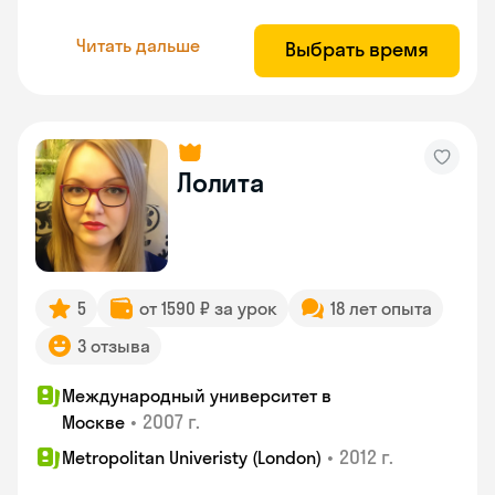
Читать дальше
Выбрать время
Лолита
5
от 1590 ₽ за урок
18 лет опыта
3 отзыва
Международный университет в
•
2007 г.
Москве
•
2012 г.
Metropolitan Univeristy (London)