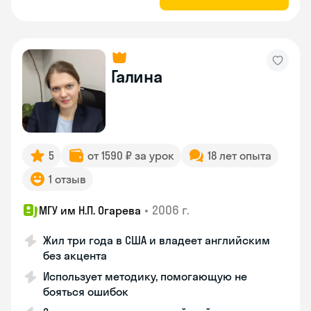
Галина
5
от 1590 ₽ за урок
18 лет опыта
1 отзыв
•
2006 г.
МГУ им Н.П. Огарева
Жил три года в США и владеет английским
без акцента
Использует методику, помогающую не
бояться ошибок