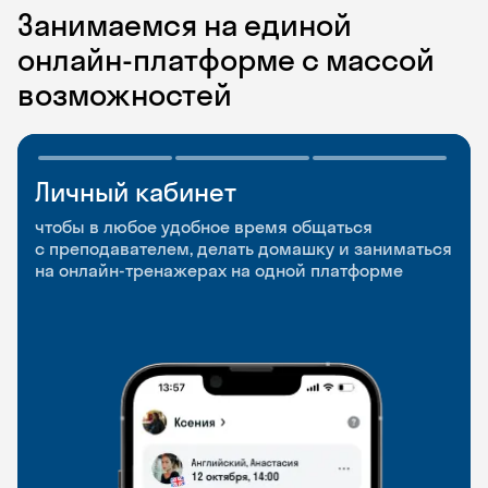
Занимаемся на единой
онлайн-платформе с массой
возможностей
Личный кабинет
Мобильное
Разговорные клубы
приложение
и Talks
чтобы в любое удобное время общаться
с преподавателем, делать домашку и заниматься
чтобы заниматься и изучать новые слова где
Групповые занятия для разговорной практики
на онлайн-тренажерах на одной платформе
и когда удобно
и индивидуальные встречи с преподавателями
со всего мира, чтобы общаться на английском
свободно