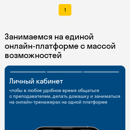
1
Занимаемся на единой
онлайн-платформе с массой
возможностей
Личный кабинет
Мобильное
Разговорные клубы
приложение
и Talks
чтобы в любое удобное время общаться
с преподавателем, делать домашку и заниматься
чтобы заниматься и изучать новые слова где
Групповые занятия для разговорной практики
на онлайн-тренажерах на одной платформе
и когда удобно
и индивидуальные встречи с преподавателями
со всего мира, чтобы общаться на английском
свободно