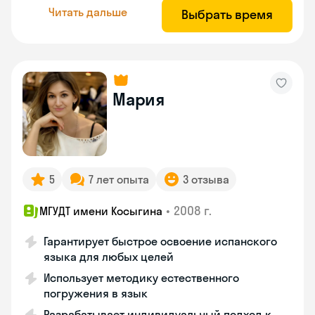
Читать дальше
Выбрать время
Мария
5
7 лет опыта
3 отзыва
•
2008 г.
МГУДТ имени Косыгина
Гарантирует быстрое освоение испанского
языка для любых целей
Использует методику естественного
погружения в язык
Разрабатывает индивидуальный подход к