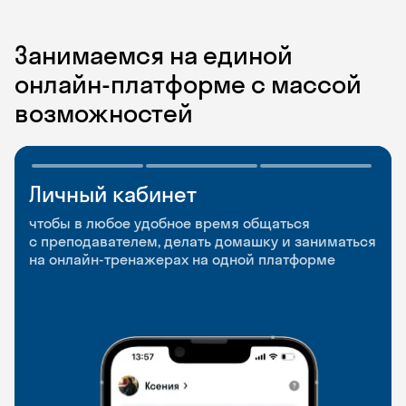
Занимаемся на единой
онлайн-платформе с массой
возможностей
Личный кабинет
Мобильное
Разговорные клубы
приложение
и Talks
чтобы в любое удобное время общаться
с преподавателем, делать домашку и заниматься
чтобы заниматься и изучать новые слова где
Групповые занятия для разговорной практики
на онлайн-тренажерах на одной платформе
и когда удобно
и индивидуальные встречи с преподавателями
со всего мира, чтобы общаться на английском
свободно