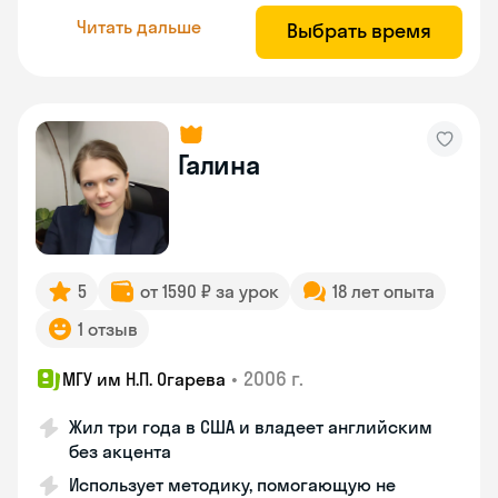
Читать дальше
Выбрать время
Галина
5
от 1590 ₽ за урок
18 лет опыта
1 отзыв
•
2006 г.
МГУ им Н.П. Огарева
Жил три года в США и владеет английским
без акцента
Использует методику, помогающую не