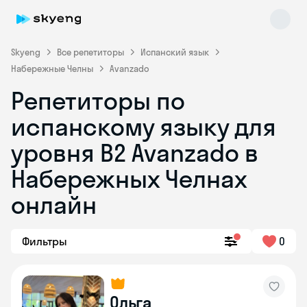
Skyeng
Все репетиторы
Испанский язык
Набережные Челны
Avanzado
Репетиторы по
испанскому языку для
уровня B2 Avanzado в
Набережных Челнах
Skyeng Chat
online
онлайн
Фильтры
0
Ольга