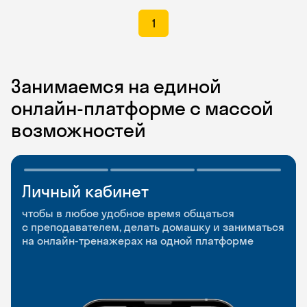
1
Занимаемся на единой
онлайн-платформе с массой
возможностей
Личный кабинет
Мобильное
Разговорные клубы
приложение
и Talks
чтобы в любое удобное время общаться
с преподавателем, делать домашку и заниматься
чтобы заниматься и изучать новые слова где
Групповые занятия для разговорной практики
на онлайн-тренажерах на одной платформе
и когда удобно
и индивидуальные встречи с преподавателями
со всего мира, чтобы общаться на английском
свободно