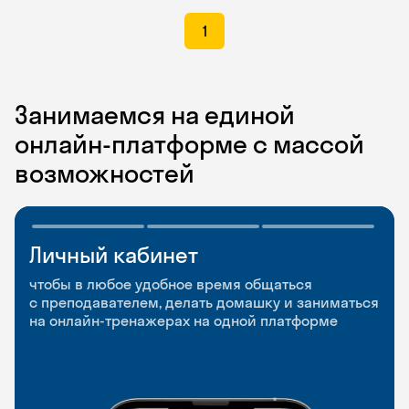
1
Занимаемся на единой
онлайн-платформе с массой
возможностей
Личный кабинет
Мобильное
Разговорные клубы
приложение
и Talks
чтобы в любое удобное время общаться
с преподавателем, делать домашку и заниматься
чтобы заниматься и изучать новые слова где
Групповые занятия для разговорной практики
на онлайн-тренажерах на одной платформе
и когда удобно
и индивидуальные встречи с преподавателями
со всего мира, чтобы общаться на английском
свободно