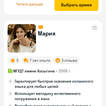
Читать дальше
Выбрать время
Мария
5
7 лет опыта
3 отзыва
•
2008 г.
МГУДТ имени Косыгина
Гарантирует быстрое освоение испанского
языка для любых целей
Использует методику естественного
погружения в язык
Разрабатывает индивидуальный подход к