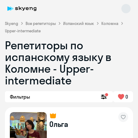
Skyeng
Все репетиторы
Испанский язык
Коломна
Upper-intermediate
Репетиторы по
испанскому языку в
Коломне - Upper-
intermediate
Skyeng Chat
online
Фильтры
0
Ольга