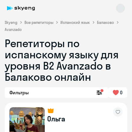
Skyeng
Все репетиторы
Испанский язык
Балаково
Avanzado
Репетиторы по
испанскому языку для
уровня B2 Avanzado в
Балаково онлайн
Skyeng Chat
online
Фильтры
0
Ольга