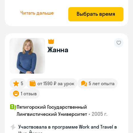
Читать дальше
Выбрать время
Жанна
5
от 1590 ₽ за урок
5 лет опыта
1 отзыв
Пятигорский Государственный
•
2005 г.
Лингвистический Университет
Участвовала в программе Work and Travel в