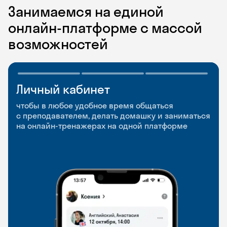
Занимаемся на единой
онлайн-платформе с массой
возможностей
Личный кабинет
Мобильное
Разговорные клубы
приложение
и Talks
чтобы в любое удобное время общаться
с преподавателем, делать домашку и заниматься
чтобы заниматься и изучать новые слова где
Групповые занятия для разговорной практики
на онлайн-тренажерах на одной платформе
и когда удобно
и индивидуальные встречи с преподавателями
со всего мира, чтобы общаться на английском
свободно