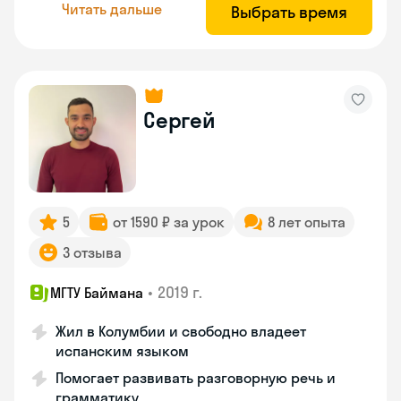
Читать дальше
Выбрать время
Сергей
5
от 1590 ₽ за урок
8 лет опыта
3 отзыва
•
2019 г.
МГТУ Баймана
Жил в Колумбии и свободно владеет
испанским языком
Помогает развивать разговорную речь и
грамматику