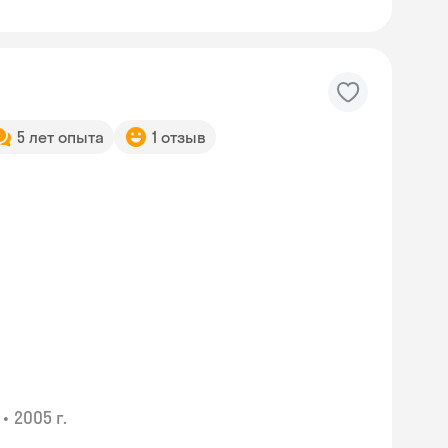
5 лет опыта
1 отзыв
•
2005 г.
Skyeng Chat
online