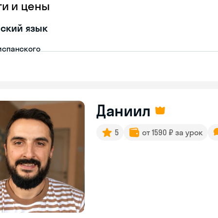
ги и цены
ский язык
испанского
Даниил
5
от 1590 ₽ за урок