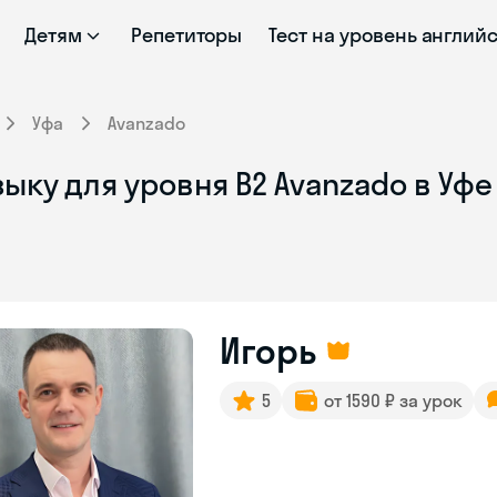
Детям
Репетиторы
Тест на уровень англий
Уфа
Avanzado
ыку для уровня B2 Avanzado в Уфе
Игорь
5
от 1590 ₽ за урок