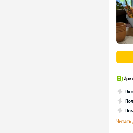
Ирк
Око
Пол
Пом
Читать