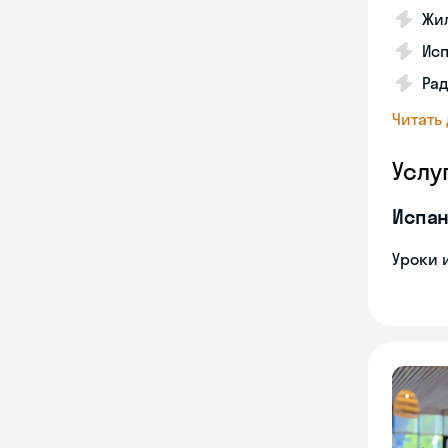
Жил
Ис
Рад
Читать
Услу
Испан
Уроки 