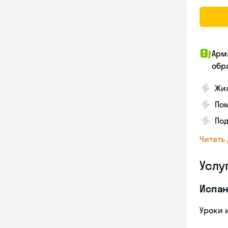
Арм
обр
Жил
Пом
Под
Читать
Услу
Испан
Уроки 