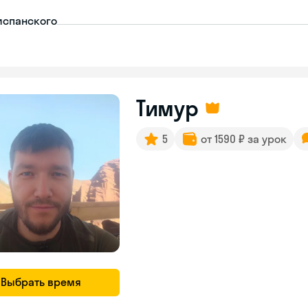
испанского
Тимур
5
от 1590 ₽ за урок
Выбрать время