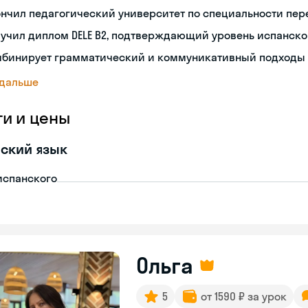
нчил педагогический университет по специальности пе
учил диплом DELE B2, подтверждающий уровень испанско
мбинирует грамматический и коммуникативный подходы 
 дальше
ги и цены
ский язык
испанского
Ольга
5
от 1590 ₽ за урок