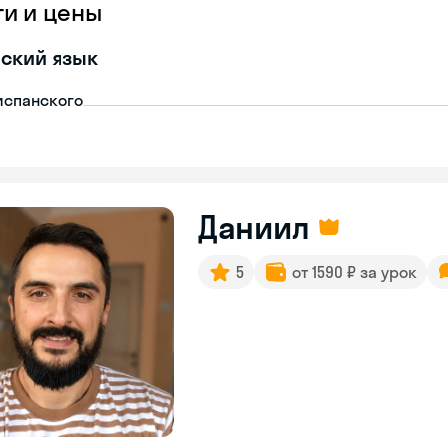
ги и цены
ский язык
испанского
Даниил
5
от 1590 ₽ за урок