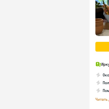
Ирк
Око
Пол
Пом
Читать