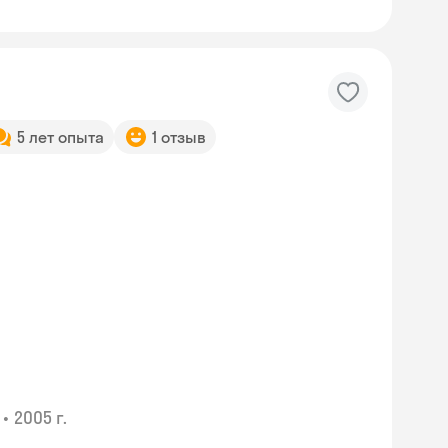
5 лет опыта
1 отзыв
•
2005 г.
Skyeng Chat
online