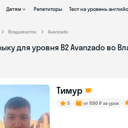
Детям
Репетиторы
Тест на уровень англий
Владивосток
Avanzado
ыку для уровня B2 Avanzado во В
Тимур
5
от 1590 ₽ за урок