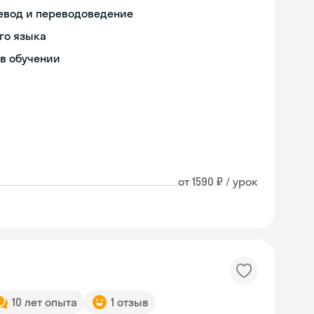
ревод и переводоведение
го языка
в обучении
от 1590 ₽ / урок
10 лет опыта
1 отзыв