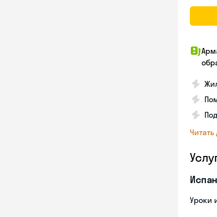
Арм
обр
Жил
Пом
Под
Читать
Услу
Испан
Уроки 