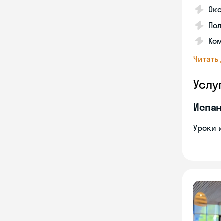
Око
Пол
Ко
Читать
Услу
Испан
Уроки 