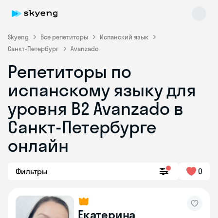
Skyeng
Все репетиторы
Испанский язык
Санкт-Петербург
Avanzado
Репетиторы по
испанскому языку для
уровня B2 Avanzado в
Санкт-Петербурге
Skyeng Chat
online
онлайн
Фильтры
0
Екатерина