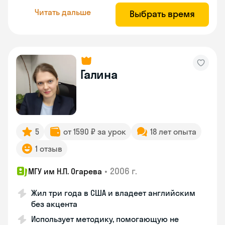
Читать дальше
Выбрать время
Галина
5
от 1590 ₽ за урок
18 лет опыта
1 отзыв
•
2006 г.
МГУ им Н.П. Огарева
Жил три года в США и владеет английским
без акцента
Использует методику, помогающую не