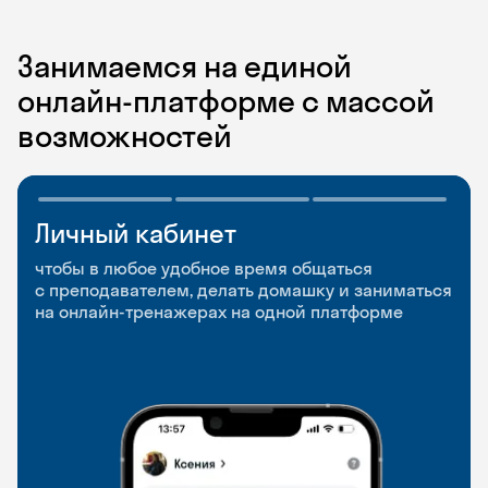
Занимаемся на единой
онлайн-платформе с массой
возможностей
Личный кабинет
Мобильное
Разговорные клубы
приложение
и Talks
чтобы в любое удобное время общаться
с преподавателем, делать домашку и заниматься
чтобы заниматься и изучать новые слова где
Групповые занятия для разговорной практики
на онлайн-тренажерах на одной платформе
и когда удобно
и индивидуальные встречи с преподавателями
со всего мира, чтобы общаться на английском
свободно