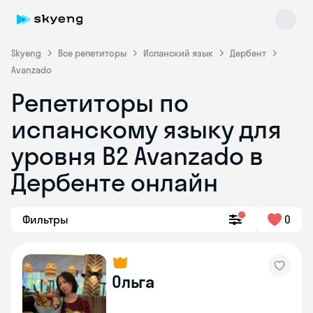
Skyeng
Все репетиторы
Испанский язык
Дербент
Avanzado
Репетиторы по
испанскому языку для
уровня B2 Avanzado в
Дербенте онлайн
Skyeng Chat
online
Фильтры
0
Ольга