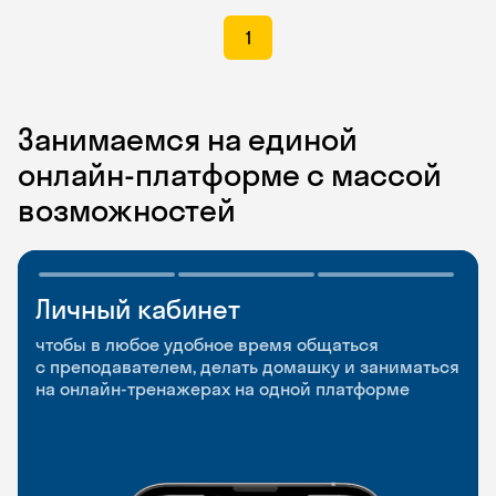
1
Занимаемся на единой
онлайн-платформе с массой
возможностей
Личный кабинет
Мобильное
Разговорные клубы
приложение
и Talks
чтобы в любое удобное время общаться
с преподавателем, делать домашку и заниматься
чтобы заниматься и изучать новые слова где
Групповые занятия для разговорной практики
на онлайн-тренажерах на одной платформе
и когда удобно
и индивидуальные встречи с преподавателями
со всего мира, чтобы общаться на английском
свободно