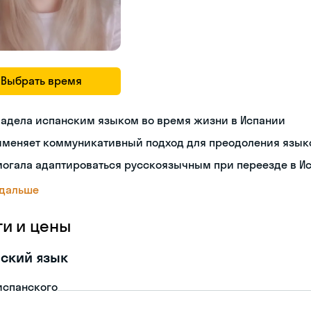
Выбрать время
ладела испанским языком во время жизни в Испании
именяет коммуникативный подход для преодоления язык
могала адаптироваться русскоязычным при переезде в И
 дальше
ги и цены
ский язык
испанского