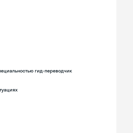
специальностью гид-переводчик
туациях