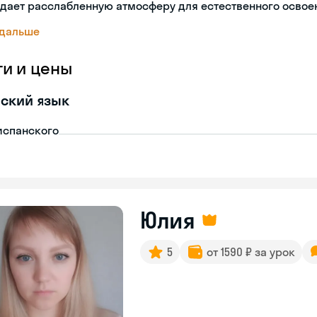
дает расслабленную атмосферу для естественного освое
 дальше
ги и цены
ский язык
испанского
Юлия
5
от 1590 ₽ за урок