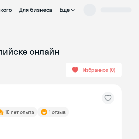
ского
Для бизнеса
Еще
спийске онлайн
Избранное
0
10 лет опыта
1 отзыв