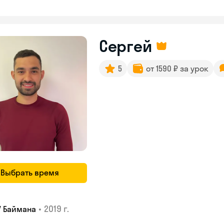
Сергей
5
от 1590 ₽ за урок
Выбрать время
•
2019 г.
У Баймана