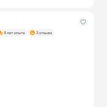
8 лет опыта
3 отзыва
Skyeng Chat
online