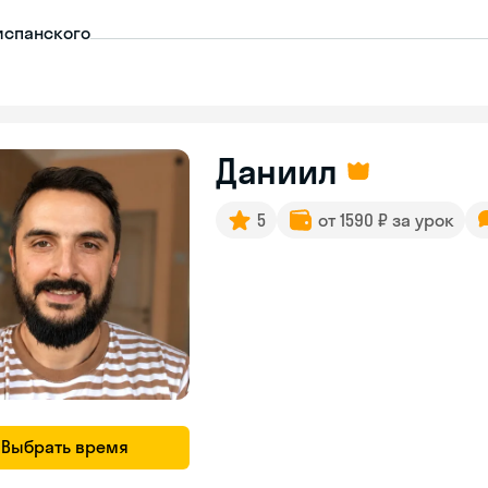
испанского
Даниил
5
от 1590 ₽ за урок
Выбрать время