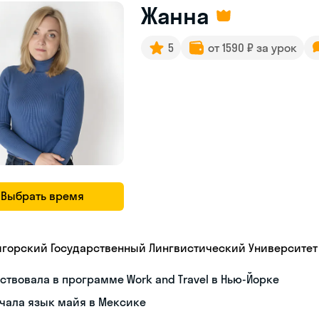
Жанна
5
от 1590 ₽ за урок
Выбрать время
игорский Государственный Лингвистический Университет
ствовала в программе Work and Travel в Нью-Йорке
чала язык майя в Мексике