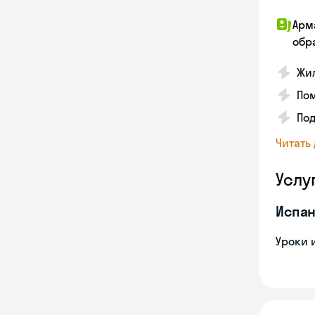
Арм
обр
Жил
Пом
Под
Читать
Услу
Испан
Уроки 