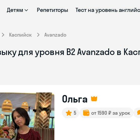
Детям
Репетиторы
Тест на уровень англий
Каспийск
Avanzado
ыку для уровня B2 Avanzado в Ка
Ольга
5
от 1590 ₽ за урок