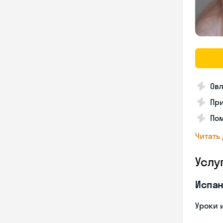
Ов
Пр
По
Читать
Услу
Испан
Уроки 